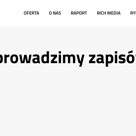
OFERTA
O NAS
RAPORT
RICH MEDIA
RY
 prowadzimy zapis