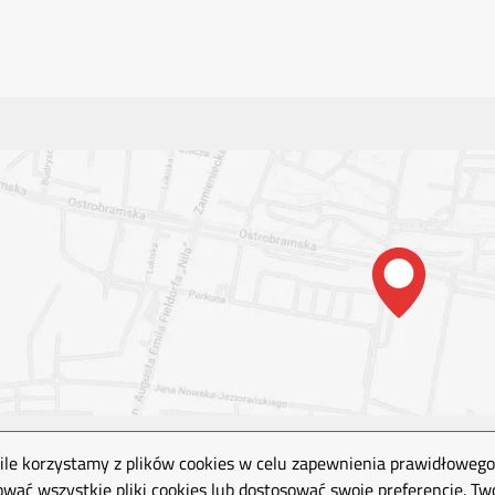
le korzystamy z plików cookies w celu zapewnienia prawidłowego 
tować wszystkie pliki cookies lub dostosować swoje preferencje. T