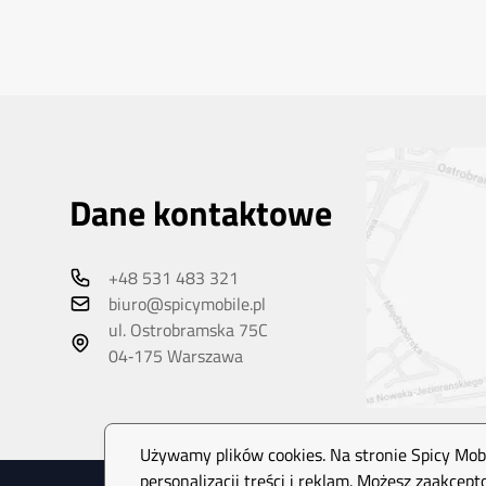
Dane kontaktowe
+48 531 483 321
biuro@spicymobile.pl
ul. Ostrobramska 75C
04‑175 Warszawa
Używamy plików cookies. Na stronie Spicy Mobi
personalizacji treści i reklam. Możesz zaakcep